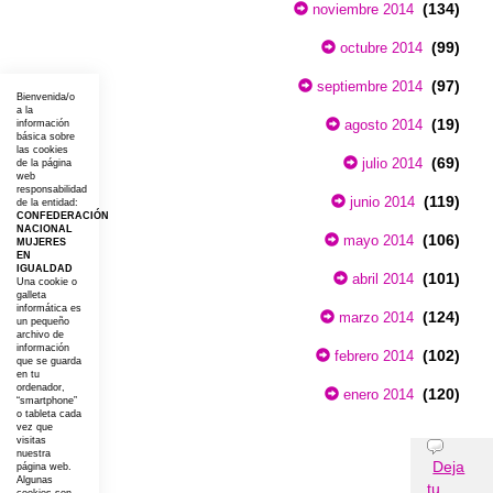
(134)
noviembre 2014
(99)
octubre 2014
(97)
septiembre 2014
Bienvenida/o
a la
(19)
agosto 2014
información
básica sobre
las cookies
(69)
julio 2014
de la página
web
responsabilidad
(119)
junio 2014
de la entidad:
CONFEDERACIÓN
NACIONAL
(106)
mayo 2014
MUJERES
EN
IGUALDAD
(101)
abril 2014
Una cookie o
galleta
informática es
(124)
marzo 2014
un pequeño
archivo de
información
(102)
febrero 2014
que se guarda
en tu
ordenador,
(120)
enero 2014
“smartphone”
o tableta cada
vez que
visitas
Opiniones
nuestra
Deja
página web.
Algunas
tu