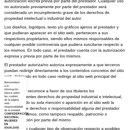
autorización escrita previa por parte del prestador. Cualquier uso
no autorizado previamente por parte del prestador será
considerado un incumplimiento grave de los derechos de
propiedad intelectual o industrial del autor.
Los diseños, logotipos, texto y/o gráficos ajenos al prestador y
que pudieran aparecer en el sitio web, pertenecen a sus
respectivos propietarios, siendo ellos mismos responsables de
cualquier posible controversia que pudiera suscitarse respecto a
los mismos. En todo caso, el prestador cuenta con la autorización
expresa y previa por parte de los mismos.
El prestador autoriza/no autoriza expresamente a que terceros
puedan redirigir directamente a los contenidos concretos del sitio
web, debiendo en todo caso redirigir al sitio web principal del
prestador.
Bienvenida/o
a la
información
El prestador reconoce a favor de sus titulares los
básica sobre
correspondientes derechos de propiedad industrial e intelectual,
las cookies
de la página
no implicando su sola mención o aparición en el sitio web la
web
responsabilidad
existencia de derechos o responsabilidad alguna del prestador
de la entidad:
sobre los mismos, como tampoco respaldo, patrocinio o
CONFEDERACIÓN
NACIONAL
recomendación por parte del mismo.
MUJERES
EN
Para realizar cualquier tipo de observación respecto a posibles
IGUALDAD