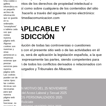
Una cookie o
incumplimientos de los derechos de propiedad intelectual o
galleta
informática es
industrial, así como sobre cualquiera de los contenidos del sitio
un pequeño
web, puede hacerlo a través del siguiente correo electrónico:
archivo de
información
desarrollo@imediacomunicacion.com
que se guarda
en tu
ordenador,
LEY APLICABLE Y
“smartphone”
o tableta cada
vez que
JURISDICCIÓN
visitas
nuestra
página web.
Algunas
Para la resolución de todas las controversias o cuestiones
cookies son
relacionadas con el presente sitio web o de las actividades en él
nuestras y
otras
desarrolladas, será de aplicación la legislación española, a la que
pertenecen a
empresas
se someten expresamente las partes, siendo competentes para
externas que
la resolución de todos los conflictos derivados o relacionados con
prestan
servicios para
su uso los Juzgados y Tribunales de Albacete.
nuestra
página web.
Las cookies
pueden ser de
varios tipos:
las cookies
técnicas son
·
ACTOS CON MOTIVO DEL 25 NOVIEMBRE
necesarias
para que
·
Prevención del Acoso Laboral y Sexual 2025
nuestra
·
ITINERARIOS PERSONALIZADOS 2025
página web
pueda
·
Contacta y Asóciate
funcionar, no