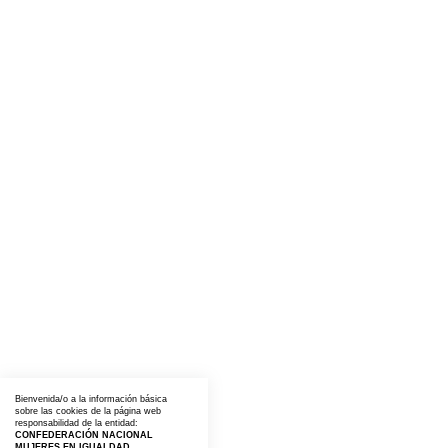
Bienvenida/o a la información básica
sobre las cookies de la página web
responsabilidad de la entidad:
CONFEDERACIÓN NACIONAL
MUJERES EN IGUALDAD