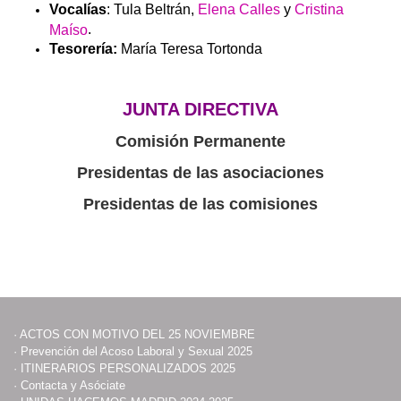
Vocalías
: Tula Beltrán,
Elena Calles
y
Cristina
.
Maíso
Tesorería:
María Teresa Tortonda
JUNTA DIRECTIVA
Comisión Permanente
Presidentas de las asociaciones
Presidentas de las comisiones
·
ACTOS CON MOTIVO DEL 25 NOVIEMBRE
·
Prevención del Acoso Laboral y Sexual 2025
·
ITINERARIOS PERSONALIZADOS 2025
·
Contacta y Asóciate