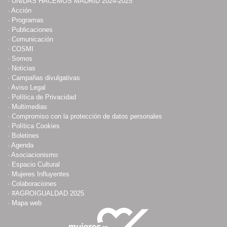
·
UNIDAS HACEMOS MADRID 2024-2025
·
Acción
·
Programas
·
Publicaciones
·
Comunicación
·
COSMI
·
Somos
·
Noticias
·
Campañas divulgativas
·
Aviso Legal
·
Política de Privacidad
·
Multimedias
·
Compromiso con la protección de datos personales
·
Política Cookies
·
Boletines
·
Agenda
·
Asociacionismo
·
Espacio Cultural
·
Mujeres Influyentes
·
Colaboraciones
·
#AGROIGUALDAD 2025
·
Mapa web