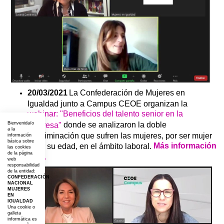
20/03/2021
La Confederación de Mujeres en
Igualdad junto a Campus CEOE organizan la
webinar: "Beneficios del talento senior en la
donde se analizaron la doble
Bienvenida/o
empresa"
a la
discriminación que sufren las mujeres, por ser mujer
información
básica sobre
Más información
y por su edad, en el ámbito laboral.
las cookies
de la página
aquí.
web
responsabilidad
de la entidad:
CONFEDERACIÓN
NACIONAL
MUJERES
EN
IGUALDAD
Una cookie o
galleta
informática es