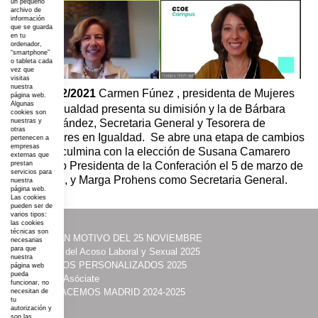
un pequeño
archivo de
información
que se guarda
en tu
ordenador,
“smartphone”
o tableta cada
vez que
visitas
nuestra
22/02/2021
Carmen Fúnez , presidenta de Mujeres
página web.
Algunas
en Igualdad presenta su dimisión y la de Bárbara
cookies son
Fernández, Secretaria General y Tesorera de
nuestras y
otras
Mujeres en Igualdad. Se abre una etapa de cambios
pertenecen a
empresas
que culmina con la elección de Susana Camarero
externas que
como Presidenta de la Conferación el 5 de marzo de
prestan
servicios para
2021, y Marga Prohens como Secretaria General.
nuestra
página web.
Las cookies
pueden ser de
varios tipos:
las cookies
técnicas son
·
ACTOS CON MOTIVO DEL 25 NOVIEMBRE
necesarias
para que
·
Prevención del Acoso Laboral y Sexual 2025
nuestra
·
ITINERARIOS PERSONALIZADOS 2025
página web
pueda
·
Contacta y Asóciate
funcionar, no
·
UNIDAS HACEMOS MADRID 2024-2025
necesitan de
tu
·
Acción
autorización y
son las