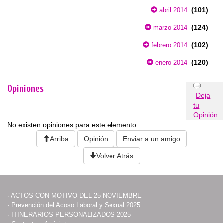
(101)
abril 2014
(124)
marzo 2014
(102)
febrero 2014
(120)
enero 2014
Opiniones
Deja
tu
Opinión
No existen opiniones para este elemento.
Arriba
Opinión
Enviar a un amigo
Volver Atrás
·
ACTOS CON MOTIVO DEL 25 NOVIEMBRE
·
Prevención del Acoso Laboral y Sexual 2025
·
ITINERARIOS PERSONALIZADOS 2025