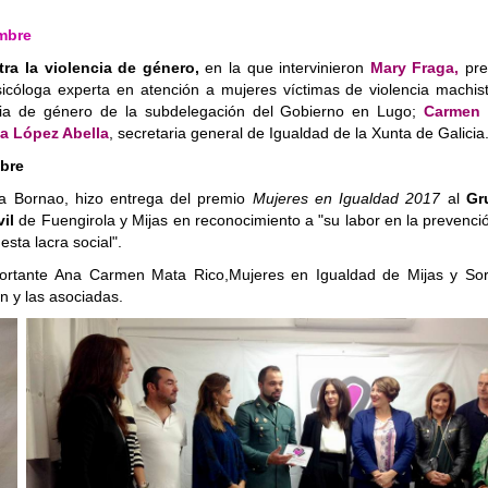
mbre
ra la violencia de género,
en la que intervinieron
Mary Fraga,
pre
sicóloga experta en atención a mujeres víctimas de violencia machist
cia de género de la subdelegación del Gobierno en Lugo;
Carmen 
a López Abella
, secretaria general de Igualdad de la Xunta de Galic
mbre
na Bornao, hizo entrega del premio
Mujeres en Igualdad 2017
al
Gr
il
de Fuengirola y Mijas en reconocimiento a "su labor en la prevenci
sta lacra social".
portante Ana Carmen Mata Rico,Mujeres en Igualdad de Mijas y Sor
n y las asociadas.