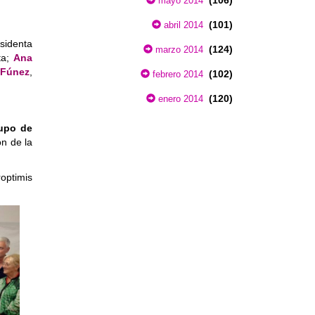
(106)
mayo 2014
(101)
abril 2014
sidenta
(124)
marzo 2014
a;
Ana
Fúnez
,
(102)
febrero 2014
ia.
(120)
enero 2014
upo de
ón de la
optimis