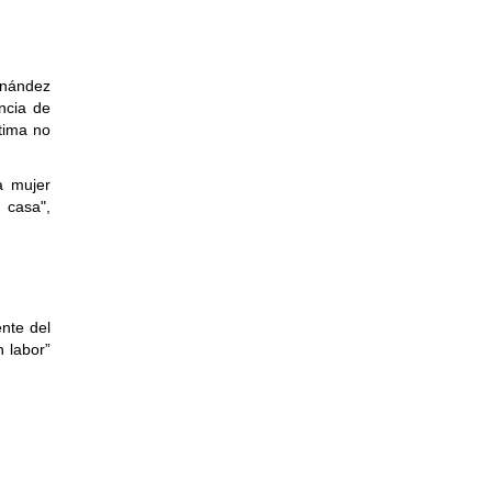
rnández
ncia de
ctima no
a mujer
 casa",
nte del
 labor”