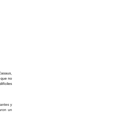
 Casaus,
a que no
ifíciles
iantes y
aron un