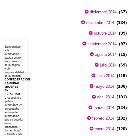
(67)
diciembre 2014
(134)
noviembre 2014
(99)
octubre 2014
(97)
septiembre 2014
Bienvenida/o
a la
(19)
agosto 2014
información
básica sobre
las cookies
(69)
julio 2014
de la página
web
responsabilidad
(119)
junio 2014
de la entidad:
CONFEDERACIÓN
NACIONAL
(106)
mayo 2014
MUJERES
EN
IGUALDAD
(101)
abril 2014
Una cookie o
galleta
informática es
(124)
marzo 2014
un pequeño
archivo de
información
(102)
febrero 2014
que se guarda
en tu
ordenador,
(120)
enero 2014
“smartphone”
o tableta cada