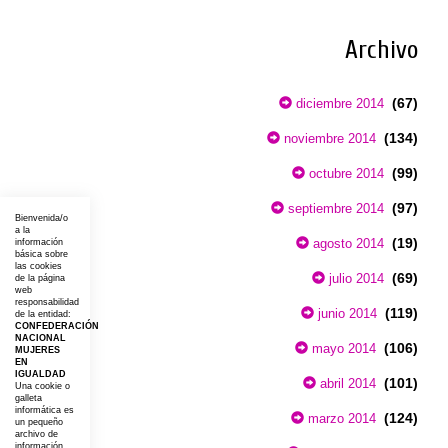
Archivo
(67)
diciembre 2014
(134)
noviembre 2014
(99)
octubre 2014
(97)
septiembre 2014
Bienvenida/o
a la
(19)
agosto 2014
información
básica sobre
las cookies
(69)
julio 2014
de la página
web
responsabilidad
(119)
junio 2014
de la entidad:
CONFEDERACIÓN
NACIONAL
(106)
mayo 2014
MUJERES
EN
IGUALDAD
(101)
abril 2014
Una cookie o
galleta
informática es
(124)
marzo 2014
un pequeño
archivo de
información