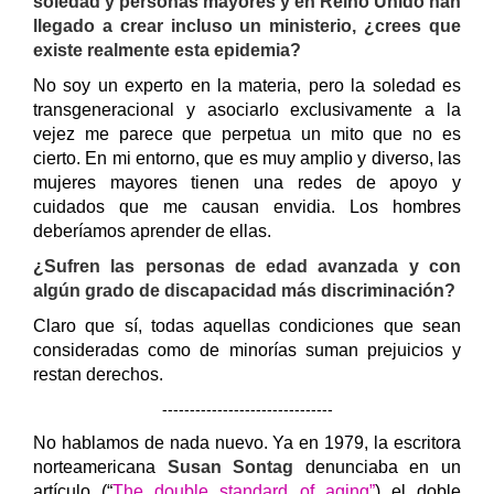
soledad y personas mayores y en Reino Unido han
llegado a crear incluso un ministerio, ¿crees que
existe realmente esta epidemia?
No soy un experto en la materia, pero la soledad es
transgeneracional y asociarlo exclusivamente a la
vejez me parece que perpetua un mito que no es
cierto. En mi entorno, que es muy amplio y diverso, las
mujeres mayores tienen una redes de apoyo y
cuidados que me causan envidia. Los hombres
deberíamos aprender de ellas.
¿Sufren las personas de edad avanzada y con
algún grado de discapacidad más discriminación?
Claro que sí, todas aquellas condiciones que sean
consideradas como de minorías suman prejuicios y
restan derechos.
-------------------------------
No hablamos de nada nuevo. Ya en 1979, la escritora
norteamericana
Susan Sontag
denunciaba en un
artículo (“
The double standard of aging”
) el doble