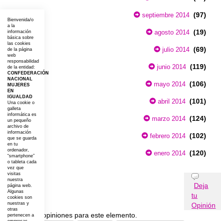
(97)
septiembre 2014
Bienvenida/o
a la
(19)
agosto 2014
información
básica sobre
las cookies
(69)
julio 2014
de la página
web
responsabilidad
(119)
junio 2014
de la entidad:
CONFEDERACIÓN
NACIONAL
(106)
mayo 2014
MUJERES
EN
IGUALDAD
(101)
abril 2014
Una cookie o
galleta
informática es
(124)
marzo 2014
un pequeño
archivo de
información
(102)
febrero 2014
que se guarda
en tu
ordenador,
(120)
enero 2014
“smartphone”
o tableta cada
vez que
visitas
Opiniones
nuestra
Deja
página web.
Algunas
tu
cookies son
nuestras y
Opinión
otras
No existen opiniones para este elemento.
pertenecen a