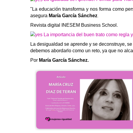
"La educación transforma y nos forma como pers
asegura
María García Sánchez
.
Revista digital INESEM Business School
.
La importancia del buen trato como regla 
La desigualdad se aprende y se deconstruye, se 
debemos abordarlo como un reto, ya que no alcan
Por
María García Sánchez.