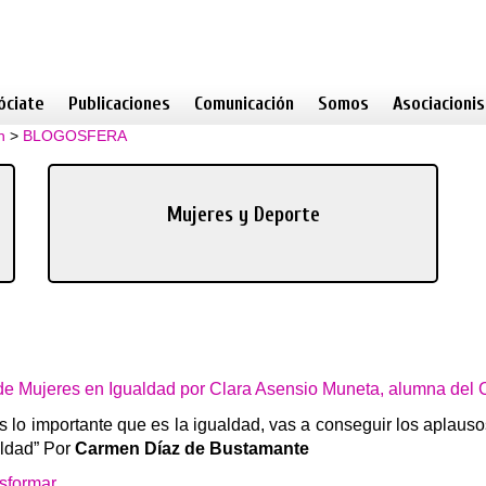
óciate
Publicaciones
Comunicación
Somos
Asociacioni
n
>
BLOGOSFERA
Mujeres y Deporte
 de Mujeres en Igualdad por Clara Asensio Muneta, alumna de
les lo importante que es la igualdad, vas a conseguir los aplaus
aldad” Por
Carmen Díaz de Bustamante
sformar.