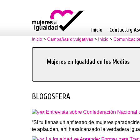
Inicio
Contacta y As
Inicio
>
Campañas divulgativas
>
Inicio
>
Comunicació
Mujeres en Igualdad en los Medios
BLOGOSFERA
Entrevista sobre Confederación Nacional
“Si tu llenas un anfiteatro de mujeres paradecir
te aplauden, ahí hasalcanzado la verdadera igu
La Igualdad se Aprende: Formar para Tran