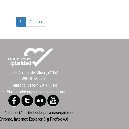
1
2
>>
Calle Arroyo del Olivar, nº 162
28018-Madrid
Teléfono: 91 557 70 71. Fax:
e-Mail: info@mujeresenigualdad.com
a página está optimizada para navegadores
Chrome, Internet Explorer 9 y Firefox 4.0