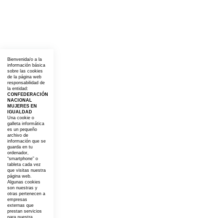
Bienvenida/o a la
información básica
sobre las cookies
de la página web
responsabilidad de
la entidad:
CONFEDERACIÓN
NACIONAL
MUJERES EN
IGUALDAD
Una cookie o
galleta informática
es un pequeño
archivo de
información que se
guarda en tu
ordenador,
“smartphone” o
tableta cada vez
que visitas nuestra
página web.
Algunas cookies
son nuestras y
otras pertenecen a
empresas
externas que
prestan servicios
para nuestra