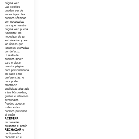
página web.
Las cookies
pueden ser de
varios tipos: las
cookies técnicas
son necesarias
para que nuestra
página web pueda
funcionar, no
necesitan de tu
autorización y son
las únicas que
tenemos activadas
por defecto.
El resto de
cookies sirven
para mejorar
nuestra página,
para personalizarla
en base a tus
preferencias, o
para poder
mostrarte
publicidad ajustada
a tus búsquedas,
gustos e intereses
personales.
Puedes aceptar
todas estas
cookies pulsando
el botón
ACEPTAR
,
rechazarlas
pulsando el botón
RECHAZAR
o
configurarlas
clicando en el