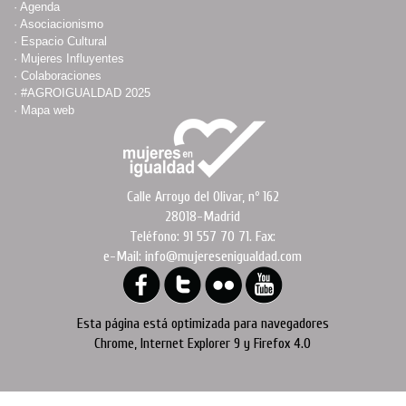
·
Agenda
·
Asociacionismo
·
Espacio Cultural
·
Mujeres Influyentes
·
Colaboraciones
·
#AGROIGUALDAD 2025
·
Mapa web
Calle Arroyo del Olivar, nº 162
28018-Madrid
Teléfono: 91 557 70 71. Fax:
e-Mail: info@mujeresenigualdad.com
Esta página está optimizada para navegadores
Chrome, Internet Explorer 9 y Firefox 4.0