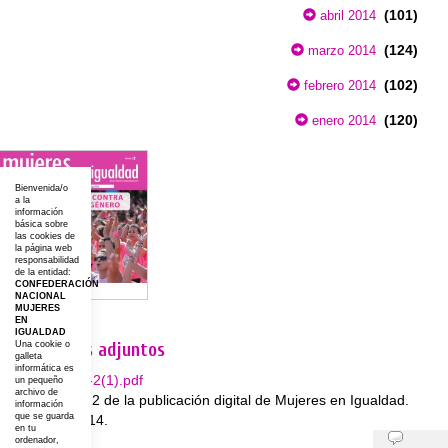
(101)
abril 2014
(124)
marzo 2014
(102)
febrero 2014
(120)
enero 2014
Bienvenida/o
a la
información
básica sobre
las cookies de
la página web
responsabilidad
de la entidad:
CONFEDERACIÓN
NACIONAL
MUJERES
EN
IGUALDAD
Documentos adjuntos
Una cookie o
galleta
informática es
Mujeres-2(1).pdf
un pequeño
archivo de
Número 2 de la publicación digital de Mujeres en Igualdad.
información
que se guarda
Abril-mayo 2014.
en tu
Opiniones
ordenador,