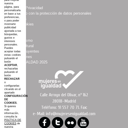
para mejorar
·
Aviso Legal
nuestra
página, para
·
Política de Privacidad
personalizarla
·
Compromiso con la protección de datos personales
en base a tus
preferencias,
·
Multimedias
o para poder
·
Política Cookies
mostrarte
publicidad
·
Boletines
ajustada a tus
·
Agenda
búsquedas,
gustos e
·
Asociacionismo
intereses
personales.
·
Espacio Cultural
Puedes
·
Mujeres Influyentes
aceptar todas
estas cookies
·
Colaboraciones
pulsando el
·
#AGROIGUALDAD 2025
botón
ACEPTAR
,
·
Mapa web
rechazarlas
pulsando el
botón
RECHAZAR
o
configurarlas
clicando en el
apartado
Calle Arroyo del Olivar, nº 162
CONFIGURACIÓN
DE
28018-Madrid
COOKIES.
Teléfono: 91 557 70 71. Fax:
Si quieres
más
e-Mail: info@mujeresenigualdad.com
información,
consulta la
POLÍTICA DE
COOKIES
de
nuestra