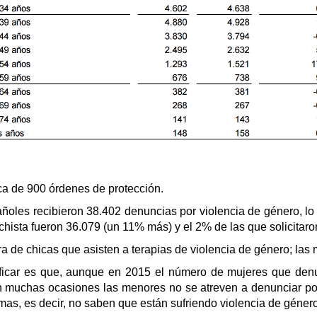
ca de 900 órdenes de protección.
pañoles recibieron 38.402 denuncias por violencia de género, l
chista fueron 36.079 (un 11% más) y el 2% de las que solicitar
ra de chicas que asisten a terapias de violencia de género; la
ficar es que, aunque en 2015 el número de mujeres que denun
n muchas ocasiones las menores no se atreven a denunciar p
imas, es decir, no saben que están sufriendo violencia de género