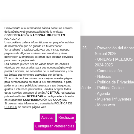
Bienvenida/o a la información básica sobre las cookies
de la página web responsabilidad de la entidad:
CONFEDERACIÓN NACIONAL MUJERES EN
IGUALDAD
Una cookie o galleta informática es un pequeño archivo
de información que se guarda en tu ordenador,
·
ACTOS CON MOTIVO DEL 25
·
Prevención del Acoso
“smartphone” o tableta cada vez que visitas nuestra
NOVIEMBRE
Sexual 2025
página web. Algunas cookies son nuestras y otras
pertenecen a empresas externas que prestan servicios
·
Contacta y Asóciate
·
UNIDAS HACEMOS
para nuestra página web.
Las cookies pueden ser de varios tipos: las cookies
2024-2025
técnicas son necesarias para que nuestra página web
·
Publicaciones
·
Comunicación
pueda funcionar, no necesitan de tu autorización y son
las únicas que tenemos activadas por defecto.
·
Somos
·
Noticias
El resto de cookies sirven para mejorar nuestra página,
·
Aviso Legal
·
Política de Privacida
para personalizarla en base a tus preferencias, o para
poder mostrarte publicidad ajustada a tus búsquedas,
·
Compromiso con la protección de
·
Política Cookies
gustos e intereses personales. Puedes aceptar todas
estas cookies pulsando el botón
datos personales
ACEPTAR
, rechazarlas
·
Agenda
pulsando el botón
RECHAZAR
o configurarlas clicando
·
Espacio Cultural
·
Mujeres Influyentes
en el apartado
CONFIGURACIÓN DE COOKIES.
Si quieres más información, consulta la
POLÍTICA DE
·
#AGROIGUALDAD 2025
·
Mapa web
COOKIES
de nuestra página web.
Aceptar
Rechazar
Configurar Preferencias