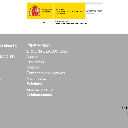
 Laboral y
·
ITINERARIOS
PERSONALIZADOS 2025
 MADRID
·
Acción
·
Programas
·
COSMI
·
Campañas divulgativas
d
·
Multimedias
·
Boletines
·
Asociacionismo
·
Colaboraciones
Est