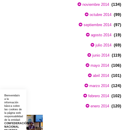
(134)
noviembre 2014
(99)
octubre 2014
(97)
septiembre 2014
(19)
agosto 2014
(69)
julio 2014
(119)
junio 2014
(106)
mayo 2014
(101)
abril 2014
(124)
marzo 2014
(102)
febrero 2014
Bienvenida/o
a la
información
(120)
enero 2014
básica sobre
las cookies de
la página web
responsabilidad
de la entidad:
CONFEDERACIÓN
NACIONAL