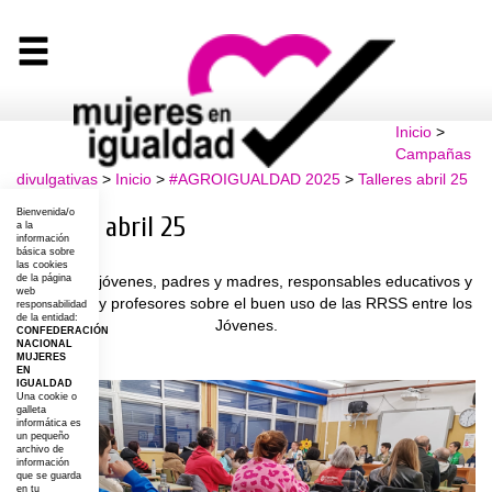
Inicio
>
Campañas
divulgativas
>
Inicio
>
#AGROIGUALDAD 2025
>
Talleres abril 25
Bienvenida/o
Talleres abril 25
a la
información
básica sobre
las cookies
Formación jóvenes, padres y madres, responsables educativos y
de la página
web
profesoras y profesores sobre el buen uso de las RRSS entre los
responsabilidad
de la entidad:
Jóvenes.
CONFEDERACIÓN
NACIONAL
MUJERES
EN
IGUALDAD
Una cookie o
galleta
informática es
un pequeño
archivo de
información
que se guarda
en tu