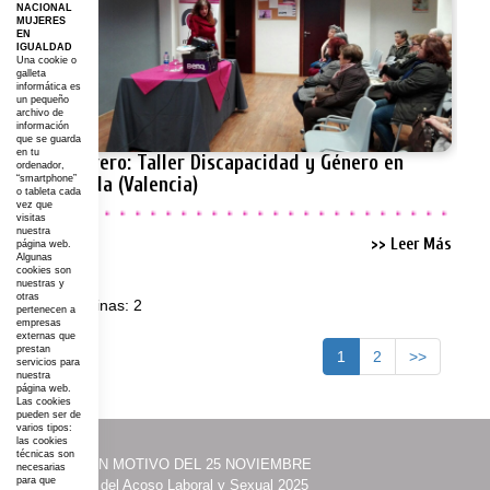
NACIONAL
MUJERES
EN
IGUALDAD
Una cookie o
galleta
informática es
un pequeño
archivo de
información
que se guarda
en tu
20 febrero: Taller Discapacidad y Género en
ordenador,
“smartphone”
Moncada (Valencia)
o tableta cada
vez que
visitas
nuestra
>> Leer Más
página web.
Algunas
cookies son
nuestras y
otras
Total páginas: 2
pertenecen a
empresas
externas que
prestan
1
2
>>
servicios para
nuestra
página web.
Las cookies
pueden ser de
varios tipos:
las cookies
técnicas son
·
ACTOS CON MOTIVO DEL 25 NOVIEMBRE
necesarias
para que
·
Prevención del Acoso Laboral y Sexual 2025