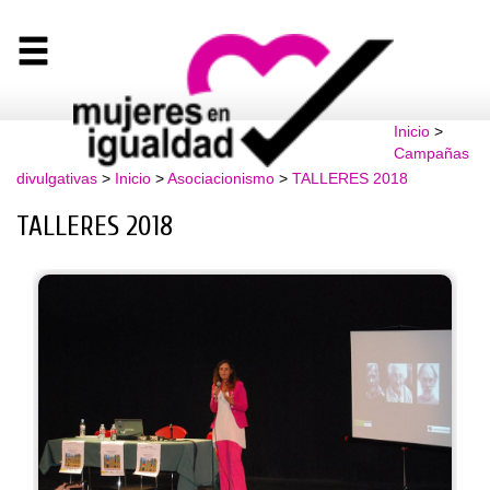
Inicio
>
Campañas
divulgativas
>
Inicio
>
Asociacionismo
>
TALLERES 2018
TALLERES 2018