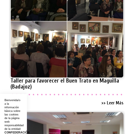
Taller para favorecer el Buen Trato en Maguilla
(Badajoz)
Bienvenida/o
>> Leer Más
a la
información
básica sobre
las cookies
de la página
web
responsabilidad
de la entidad:
CONFEDERACIÓN