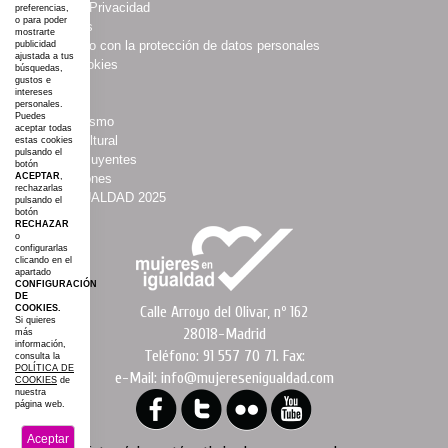
·
Política de Privacidad
preferencias,
o para poder
·
Multimedias
mostrarte
·
Compromiso con la protección de datos personales
publicidad
ajustada a tus
·
Política Cookies
búsquedas,
gustos e
·
Boletines
intereses
·
Agenda
personales.
Puedes
·
Asociacionismo
aceptar todas
·
Espacio Cultural
estas cookies
pulsando el
·
Mujeres Influyentes
botón
·
Colaboraciones
ACEPTAR
,
rechazarlas
·
#AGROIGUALDAD 2025
pulsando el
botón
·
Mapa web
RECHAZAR
o
configurarlas
clicando en el
apartado
CONFIGURACIÓN
DE
Calle Arroyo del Olivar, nº 162
COOKIES.
Si quieres
28018-Madrid
más
información,
Teléfono: 91 557 70 71. Fax:
consulta la
POLÍTICA DE
e-Mail: info@mujeresenigualdad.com
COOKIES
de
nuestra
página web.
Aceptar