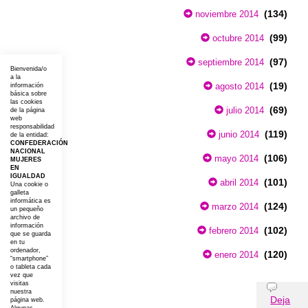
(134)
noviembre 2014
(99)
octubre 2014
(97)
septiembre 2014
Bienvenida/o
a la
(19)
agosto 2014
información
básica sobre
las cookies
(69)
julio 2014
de la página
web
responsabilidad
(119)
junio 2014
de la entidad:
CONFEDERACIÓN
NACIONAL
(106)
mayo 2014
MUJERES
EN
IGUALDAD
(101)
abril 2014
Una cookie o
galleta
informática es
(124)
marzo 2014
un pequeño
archivo de
información
(102)
febrero 2014
que se guarda
en tu
ordenador,
(120)
enero 2014
“smartphone”
o tableta cada
vez que
visitas
Opiniones
nuestra
Deja
página web.