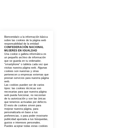
Bienvenida/o a la información básica
sobre las cookies de la página web
responsabilidad de la entidad:
CONFEDERACIÓN NACIONAL
MUJERES EN IGUALDAD
Una cookie o galleta informática es
un pequeño archivo de información
que se guarda en tu ordenador,
“smartphone” o tableta cada vez que
visitas nuestra página web. Algunas
cookies son nuestras y otras
pertenecen a empresas externas que
prestan servicios para nuestra página
web.
Las cookies pueden ser de varios
tipos: las cookies técnicas son
necesarias para que nuestra página
web pueda funcionar, no necesitan
de tu autorización y son las únicas
que tenemos activadas por defecto.
El resto de cookies sirven para
mejorar nuestra página, para
personalizarla en base a tus
preferencias, o para poder mostrarte
publicidad ajustada a tus búsquedas,
gustos e intereses personales.
Puedes aceptar todas estas cookies