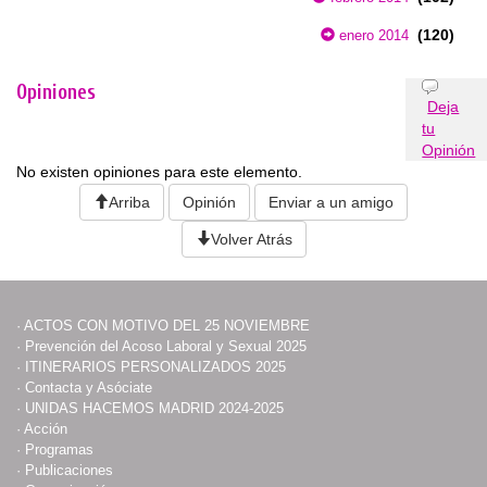
(120)
enero 2014
Opiniones
Deja
tu
Opinión
No existen opiniones para este elemento.
Arriba
Opinión
Enviar a un amigo
Volver Atrás
·
ACTOS CON MOTIVO DEL 25 NOVIEMBRE
·
Prevención del Acoso Laboral y Sexual 2025
·
ITINERARIOS PERSONALIZADOS 2025
·
Contacta y Asóciate
·
UNIDAS HACEMOS MADRID 2024-2025
·
Acción
·
Programas
·
Publicaciones