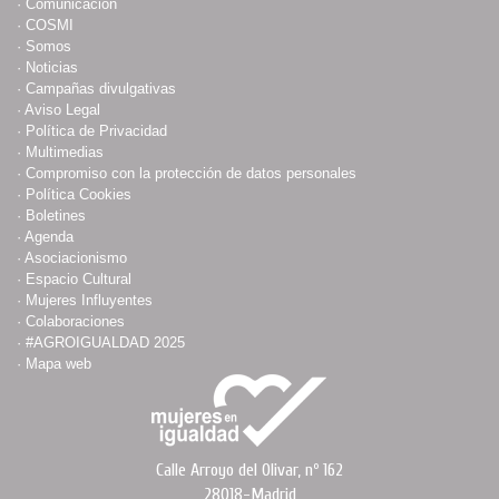
·
Comunicación
·
COSMI
·
Somos
·
Noticias
·
Campañas divulgativas
·
Aviso Legal
·
Política de Privacidad
·
Multimedias
·
Compromiso con la protección de datos personales
·
Política Cookies
·
Boletines
·
Agenda
·
Asociacionismo
·
Espacio Cultural
·
Mujeres Influyentes
·
Colaboraciones
·
#AGROIGUALDAD 2025
·
Mapa web
Calle Arroyo del Olivar, nº 162
28018-Madrid