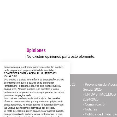
Opiniones
No existen opiniones para este elemento.
Bienvenida/o a la información básica sobre las cookies
de la página web responsabilidad de la entidad:
CONFEDERACIÓN NACIONAL MUJERES EN
IGUALDAD
Una cookie o galleta informática es un pequeño archivo
de información que se guarda en tu ordenador,
·
ACTOS CON MOTIVO DEL 25
·
Prevención del Acoso
“smartphone” o tableta cada vez que visitas nuestra
NOVIEMBRE
Sexual 2025
página web. Algunas cookies son nuestras y otras
pertenecen a empresas externas que prestan servicios
·
Contacta y Asóciate
·
UNIDAS HACEMOS
para nuestra página web.
Las cookies pueden ser de varios tipos: las cookies
2024-2025
técnicas son necesarias para que nuestra página web
·
Publicaciones
·
Comunicación
pueda funcionar, no necesitan de tu autorización y son
las únicas que tenemos activadas por defecto.
·
Somos
·
Noticias
El resto de cookies sirven para mejorar nuestra página,
·
Aviso Legal
·
Política de Privacida
para personalizarla en base a tus preferencias, o para