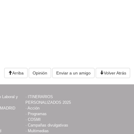
Arriba
Opinión
Enviar a un amigo
Volver Atrás
 Laboral y
·
ITINERARIOS
PERSONALIZADOS 2025
 MADRID
·
Acción
·
Programas
·
COSMI
·
Campañas divulgativas
d
·
Multimedias