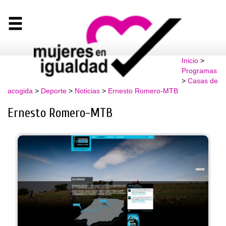
Inicio
>
Programas
>
Casas de
acogida
>
Deporte
>
Noticias
>
Ernesto Romero-MTB
Ernesto Romero-MTB