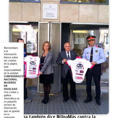
Bienvenida/o
a la
información
básica sobre
las cookies
de la página
web
responsabilidad
de la entidad:
CONFEDERACIÓN
NACIONAL
MUJERES
EN
IGUALDAD
Una cookie o
galleta
informática es
un pequeño
archivo de
información
que se guarda
en tu
Badalona también dice NiUnaMás contra la
ordenador,