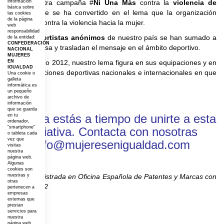
nació nuestra campaña #
información
Ni Una Más
contra la
violencia de
básica sobre
género
, que se ha convertido en el lema que la organización
las cookies
de la página
abandera contra la violencia hacia la mujer.
web
responsabilidad
Varios
deportistas anónimos
de nuestro país se han sumado a
de la entidad:
CONFEDERACIÓN
nuestra causa y trasladan el mensaje en el ámbito deportivo.
NACIONAL
MUJERES
Desde el año 2012, nuestro lema figura en sus equipaciones y en
EN
IGUALDAD
las competiciones deportivas nacionales e internacionales en que
Una cookie o
galleta
participan.
informática es
un pequeño
archivo de
información
que se guarda
Todavía estás a tiempo de unirte a esta
en tu
ordenador,
“smartphone”
iniciativa. Contacta con nosotras
o tableta cada
vez que
info@mujeresenigualdad.com
visitas
nuestra
página web.
Algunas
cookies son
* Marca registrada en Oficina Española de Patentes y Marcas con
nuestras y
otras
nº 3.078.432
pertenecen a
empresas
externas que
prestan
servicios para
nuestra
página web.