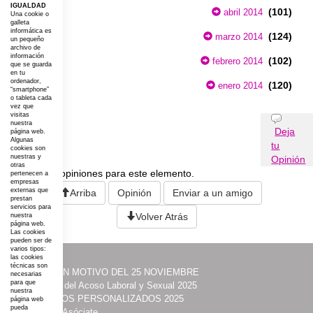
IGUALDAD
(101)
abril 2014
Una cookie o
galleta
informática es
(124)
marzo 2014
un pequeño
archivo de
información
(102)
febrero 2014
que se guarda
en tu
ordenador,
(120)
enero 2014
“smartphone”
o tableta cada
vez que
visitas
Opiniones
nuestra
Deja
página web.
Algunas
tu
cookies son
nuestras y
Opinión
otras
No existen opiniones para este elemento.
pertenecen a
empresas
externas que
Arriba
Opinión
Enviar a un amigo
prestan
servicios para
Volver Atrás
nuestra
página web.
Las cookies
pueden ser de
varios tipos:
las cookies
técnicas son
·
ACTOS CON MOTIVO DEL 25 NOVIEMBRE
necesarias
para que
·
Prevención del Acoso Laboral y Sexual 2025
nuestra
·
ITINERARIOS PERSONALIZADOS 2025
página web
pueda
·
Contacta y Asóciate