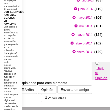
(69)
julio 2014
de la página
web
responsabilidad
(119)
junio 2014
de la entidad:
CONFEDERACIÓN
NACIONAL
(106)
mayo 2014
MUJERES
EN
IGUALDAD
(101)
abril 2014
Una cookie o
galleta
informática es
(124)
marzo 2014
un pequeño
archivo de
información
(102)
febrero 2014
que se guarda
en tu
ordenador,
(120)
enero 2014
“smartphone”
o tableta cada
vez que
visitas
Opiniones
nuestra
Deja
página web.
Algunas
tu
cookies son
nuestras y
Opinión
otras
No existen opiniones para este elemento.
pertenecen a
empresas
externas que
Arriba
Opinión
Enviar a un amigo
prestan
servicios para
Volver Atrás
nuestra
página web.
Las cookies
pueden ser de
varios tipos: