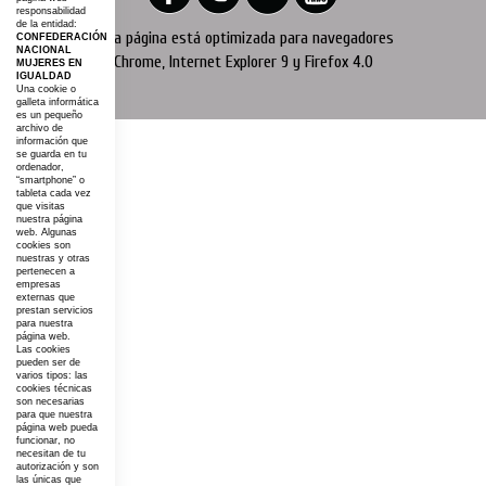
responsabilidad
de la entidad:
Esta página está optimizada para navegadores
CONFEDERACIÓN
NACIONAL
Chrome, Internet Explorer 9 y Firefox 4.0
MUJERES EN
IGUALDAD
Una cookie o
galleta informática
es un pequeño
archivo de
información que
se guarda en tu
ordenador,
“smartphone” o
tableta cada vez
que visitas
nuestra página
web. Algunas
cookies son
nuestras y otras
pertenecen a
empresas
externas que
prestan servicios
para nuestra
página web.
Las cookies
pueden ser de
varios tipos: las
cookies técnicas
son necesarias
para que nuestra
página web pueda
funcionar, no
necesitan de tu
autorización y son
las únicas que