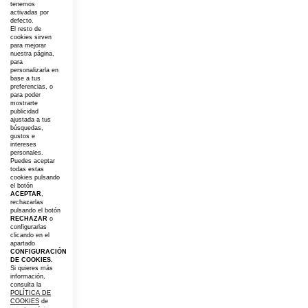
tenemos
activadas por
defecto.
El resto de
cookies sirven
para mejorar
nuestra página,
para
personalizarla en
base a tus
preferencias, o
para poder
mostrarte
publicidad
ajustada a tus
búsquedas,
gustos e
intereses
personales.
Puedes aceptar
todas estas
cookies pulsando
el botón
ACEPTAR
,
rechazarlas
pulsando el botón
RECHAZAR
o
configurarlas
clicando en el
apartado
CONFIGURACIÓN
DE COOKIES.
Si quieres más
información,
consulta la
POLÍTICA DE
COOKIES
de