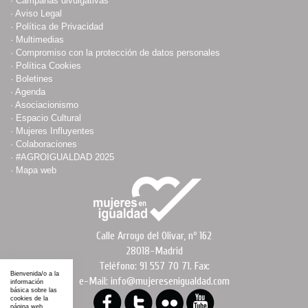
·
Campañas divulgativas
·
Aviso Legal
·
Política de Privacidad
·
Multimedias
·
Compromiso con la protección de datos personales
·
Política Cookies
·
Boletines
·
Agenda
·
Asociacionismo
·
Espacio Cultural
·
Mujeres Influyentes
·
Colaboraciones
·
#AGROIGUALDAD 2025
·
Mapa web
Calle Arroyo del Olivar, nº 162
28018-Madrid
Teléfono: 91 557 70 71. Fax:
Bienvenida/o a la
e-Mail: info@mujeresenigualdad.com
información
básica sobre las
cookies de la
página web