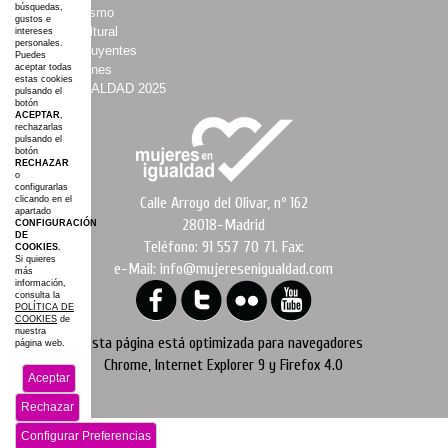
búsquedas,
·
Asociacionismo
gustos e
·
Espacio Cultural
intereses
personales.
·
Mujeres Influyentes
Puedes
·
Colaboraciones
aceptar todas
estas cookies
·
#AGROIGUALDAD 2025
pulsando el
botón
·
Mapa web
ACEPTAR
,
rechazarlas
pulsando el
botón
RECHAZAR
o
configurarlas
Calle Arroyo del Olivar, nº 162
clicando en el
apartado
28018-Madrid
CONFIGURACIÓN
DE
Teléfono: 91 557 70 71. Fax:
COOKIES.
Si quieres
e-Mail: info@mujeresenigualdad.com
más
información,
consulta la
POLÍTICA DE
COOKIES
de
nuestra
Esta página está optimizada para navegadores
página web.
Chrome, Internet Explorer 9 y Firefox 4.0
Aceptar
Rechazar
Configurar Preferencias