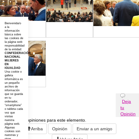
Bienvenida/o
a la
información
básica sobre
las cookies de
la página web
responsabilidad
de la entidad:
CONFEDERACIÓN
NACIONAL
MUJERES
EN
IGUALDAD
Una cookie o
galleta
informática es
un pequeño
archivo de
información
que se guarda
Opiniones
en tu
Deja
ordenador,
“smartphone”
tu
o tableta cada
vez que
Opinión
visitas
No existen opiniones para este elemento.
nuestra
página web.
Algunas
Arriba
Opinión
Enviar a un amigo
cookies son
nuestras y
otras