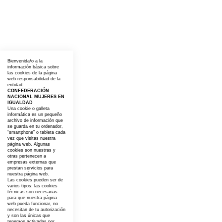
Bienvenida/o a la
información básica sobre
las cookies de la página
web responsabilidad de la
entidad:
CONFEDERACIÓN
NACIONAL MUJERES EN
IGUALDAD
Una cookie o galleta
informática es un pequeño
archivo de información que
se guarda en tu ordenador,
“smartphone” o tableta cada
vez que visitas nuestra
página web. Algunas
cookies son nuestras y
otras pertenecen a
empresas externas que
prestan servicios para
nuestra página web.
Las cookies pueden ser de
varios tipos: las cookies
técnicas son necesarias
para que nuestra página
web pueda funcionar, no
necesitan de tu autorización
y son las únicas que
tenemos activadas por