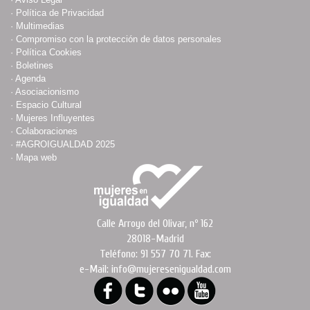
·
Política de Privacidad
·
Multimedias
·
Compromiso con la protección de datos personales
·
Política Cookies
·
Boletines
·
Agenda
·
Asociacionismo
·
Espacio Cultural
·
Mujeres Influyentes
·
Colaboraciones
·
#AGROIGUALDAD 2025
·
Mapa web
Calle Arroyo del Olivar, nº 162
28018-Madrid
Teléfono: 91 557 70 71. Fax:
e-Mail: info@mujeresenigualdad.com