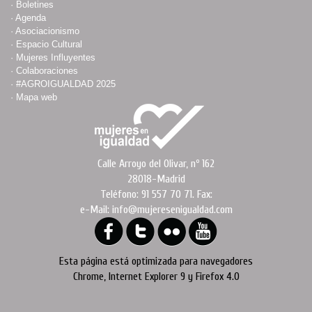
·
Boletines
·
Agenda
·
Asociacionismo
·
Espacio Cultural
·
Mujeres Influyentes
·
Colaboraciones
·
#AGROIGUALDAD 2025
·
Mapa web
Calle Arroyo del Olivar, nº 162
28018-Madrid
Teléfono: 91 557 70 71. Fax:
e-Mail: info@mujeresenigualdad.com
Esta página está optimizada para navegadores
Chrome, Internet Explorer 9 y Firefox 4.0