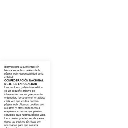
Bienvenida/o a la información
básica sobre las cookies de la
página web responsabilidad de la
entidad:
CONFEDERACIÓN NACIONAL
MUJERES EN IGUALDAD
Una cookie o galleta informática
es un pequeño archivo de
información que se guarda en tu
ordenador, “smartphone” o tableta
cada vez que visitas nuestra
página web. Algunas cookies son
nuestras y otras pertenecen a
empresas externas que prestan
servicios para nuestra página web.
Las cookies pueden ser de varios
tipos: las cookies técnicas son
necesarias para que nuestra