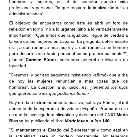
hombres y mujeres, es el de conciliar nuestra vida
profesional y personal, "lo que requiere la implicación de las
administraciones".
El objetivo de encuentros como éste es abrir u
n foro de
reflexión en torno "no a lo urgente, sino a lo verdaderamente
importante". "
Queremos que la igualdad llegue de verdad a
la vida de las mujeres en España. La pregunta determinante
es: ¿a qué renuncia una mujer y a qué renuncia un hombre
para desarrollarse tanto personal como profesionalmente?",
planteó
Carmen Fúnez
, secretaria general de Mujeres en
Igualdad.
"Creemos, y por eso seguimos insistiendo -afirmó- que a día
de hoy las mujeres renuncian a más cosas que los
hombres".
La cuestión, a su juicio, es:
¿tenemos los hijos
que queremos o los que podemos tener?
Hay un dato extremadamente positivo, subrayó Fúnez, el del
aumento de la esperanza de vida en España. Prueba de ello
es que la investigadora alicantina y directora del CNIO
María
Blasco
ha publicado el libro
Morir joven, a los 140.
"Si mantenemos el Estado del Bienestar tal y como está en
la actualidad, será un modelo insostenible. No tenemos