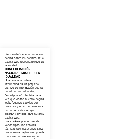
Bienvenida/o a la información
básica sobre las cookies de la
página web responsabilidad de
la entidad:
CONFEDERACIÓN
NACIONAL MUJERES EN
IGUALDAD
Una cookie o galleta
informática es un pequeño
archivo de información que se
guarda en tu ordenador,
“smartphone” o tableta cada
vez que visitas nuestra página
web. Algunas cookies son
nuestras y otras pertenecen a
empresas externas que
prestan servicios para nuestra
página web.
Las cookies pueden ser de
varios tipos: las cookies
técnicas son necesarias para
que nuestra página web pueda
funcionar, no necesitan de tu