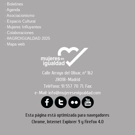
·
Boletines
·
Agenda
·
Asociacionismo
·
Espacio Cultural
·
Mujeres Influyentes
·
Colaboraciones
·
#AGROIGUALDAD 2025
·
Mapa web
Calle Arroyo del Olivar, nº 162
28018-Madrid
Teléfono: 91 557 70 71. Fax:
e-Mail: info@mujeresenigualdad.com
Esta página está optimizada para navegadores
Chrome, Internet Explorer 9 y Firefox 4.0