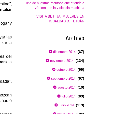
uno de nuestros recursos que atiende a
stino”,
víctimas de la violencia machista
nciliar
VISITA BETI JAI MUJERES EN
IGUALDAD D. TETUÁN
hogar y
Archivo
oyar
las
izar la
(67)
diciembre 2014
ales
del
(134)
noviembre 2014
para la
(99)
octubre 2014
(97)
septiembre 2014
idada",
(19)
agosto 2014
nozcan
(69)
julio 2014
añadió
(119)
junio 2014