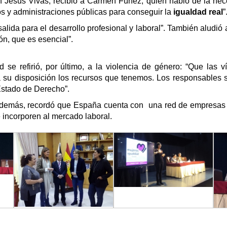
an Jesús Vivas, recibió a Carmen Fúnez, quien
habló de la ne
cos y administraciones públicas para conseguir la
igualdad real
”
alida para el desarrollo profesional y laboral”. También
aludió 
ón, que es esencial”.
 se refirió, por último, a la
violencia de género:
“Que las ví
 su disposición los recursos que tenemos.
Los responsables s
 Estado de Derecho”.
 Además, recordó que España cuenta con una red de empresas
e incorporen al mercado laboral.