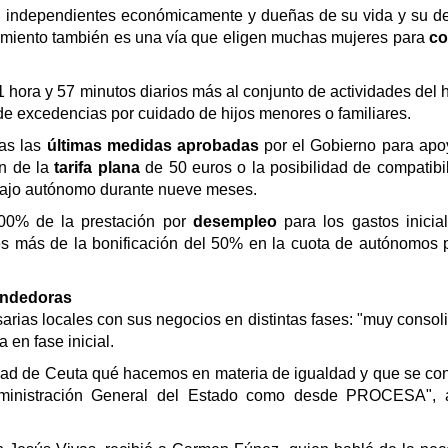
 independientes económicamente y dueñas de su vida y su de
imiento también es una vía que eligen muchas
mujeres para
co
1 hora y 57
minutos diarios más al conjunto de actividades del 
de excedencias por cuidado de hijos menores o familiares.
das las
últimas medidas aprobadas
por el Gobierno para ap
ón de la
tarifa plana
de 50 euros o la posibilidad de
compatibil
abajo autónomo durante nueve meses.
 100% de la prestación por
desempleo
para los gastos inici
es más de la bonificación del 50% en la cuota de autónomos
endedoras
arias locales con sus negocios en distintas fases: "muy
consol
 en fase inicial.
edad de Ceuta qué hacemos en materia de igualdad y que se
co
 Administración General del Estado como desde PROCESA",