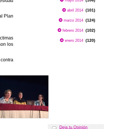
(106)
cesidad
mayo 2014
.
(101)
abril 2014
al Plan
(124)
marzo 2014
(102)
febrero 2014
ctimas
(120)
enero 2014
on los
 contra
Deja tu Opinión