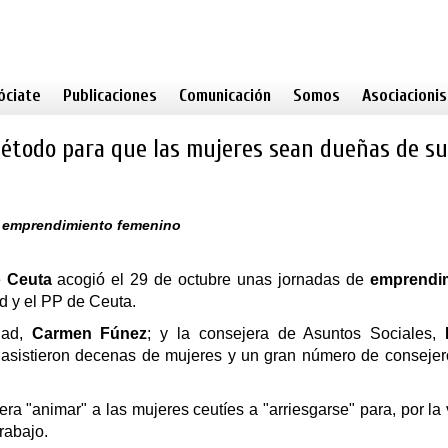
óciate
Publicaciones
Comunicación
Somos
Asociacioni
método para que las mujeres sean dueñas de su
‪‎emprendimiento‬ femenino
e
Ceuta
acogió el 29 de octubre unas jornadas de
emprendi
d y el PP de Ceuta.
dad,
Carmen Fúnez
; y la consejera de Asuntos Sociales,
ue asistieron decenas de mujeres y un gran número de conseje
a "animar" a las mujeres ceutíes a "arriesgarse" para, por la
rabajo.