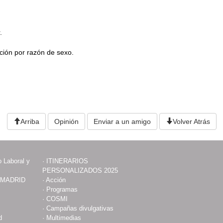
.
ción por razón de sexo.
Arriba
Opinión
Enviar a un amigo
Volver Atrás
 Laboral y
·
ITINERARIOS
PERSONALIZADOS 2025
 MADRID
·
Acción
·
Programas
·
COSMI
·
Campañas divulgativas
d
·
Multimedias