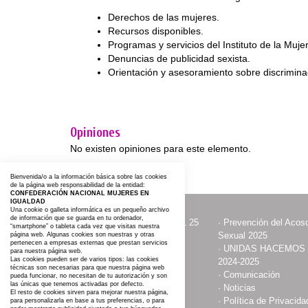
Derechos de las mujeres.
Recursos disponibles.
Programas y servicios del Instituto de la Mujer
Denuncias de publicidad sexista.
Orientación y asesoramiento sobre discrimina
Opiniones
No existen opiniones para este elemento.
Bienvenida/o a la información básica sobre las cookies
de la página web responsabilidad de la entidad:
CONFEDERACIÓN NACIONAL MUJERES EN
IGUALDAD
Una cookie o galleta informática es un pequeño archivo
de información que se guarda en tu ordenador,
·
ACTOS CON MOTIVO DEL 25
·
Prevención del Acoso
“smartphone” o tableta cada vez que visitas nuestra
NOVIEMBRE
Sexual 2025
página web. Algunas cookies son nuestras y otras
pertenecen a empresas externas que prestan servicios
·
Contacta y Asóciate
·
UNIDAS HACEMOS
para nuestra página web.
Las cookies pueden ser de varios tipos: las cookies
2024-2025
técnicas son necesarias para que nuestra página web
·
Publicaciones
·
Comunicación
pueda funcionar, no necesitan de tu autorización y son
las únicas que tenemos activadas por defecto.
·
Somos
·
Noticias
El resto de cookies sirven para mejorar nuestra página,
·
Aviso Legal
·
Política de Privacida
para personalizarla en base a tus preferencias, o para