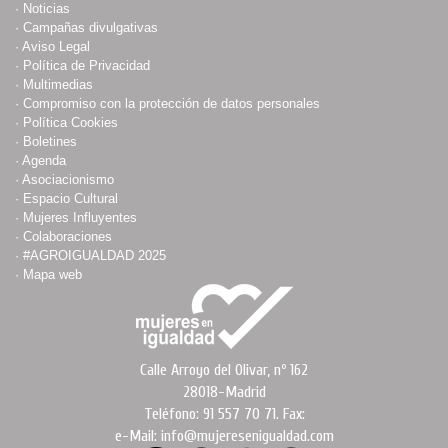
·
Noticias
·
Campañas divulgativas
·
Aviso Legal
·
Política de Privacidad
·
Multimedias
·
Compromiso con la protección de datos personales
·
Política Cookies
·
Boletines
·
Agenda
·
Asociacionismo
·
Espacio Cultural
·
Mujeres Influyentes
·
Colaboraciones
·
#AGROIGUALDAD 2025
·
Mapa web
Calle Arroyo del Olivar, nº 162
28018-Madrid
Teléfono: 91 557 70 71. Fax:
e-Mail: info@mujeresenigualdad.com