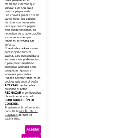
otras pertenecen a
empresas externas que
prestan servicios para
nuestra página web.
Las cookies pueden ser de
varios tipos: las cookies
técnicas son necesarias
para que nuestra página
web pueda funcionar, no
necesitan de tu autorización
y son las únicas que
tenemos activadas por
defecto.
El resto de cookies sirven
para mejorar nuestra
página, para personalizarla
en base a tus preferencias,
o para poder mostrarte
publicidad ajustada a tus
búsquedas, gustos e
intereses personales.
Puedes aceptar todas estas
cookies pulsando el botón
ACEPTAR
, rechazarlas
pulsando el botón
RECHAZAR
o configurarlas
clicando en el apartado
CONFIGURACIÓN DE
COOKIES.
Si quieres más información,
consulta la
POLÍTICA DE
COOKIES
de nuestra
página web.
Aceptar