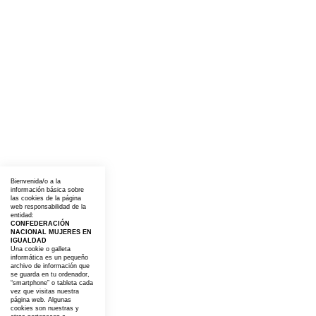
Bienvenida/o a la
información básica sobre
las cookies de la página
web responsabilidad de la
entidad:
CONFEDERACIÓN
NACIONAL MUJERES EN
IGUALDAD
Una cookie o galleta
informática es un pequeño
archivo de información que
se guarda en tu ordenador,
“smartphone” o tableta cada
vez que visitas nuestra
página web. Algunas
cookies son nuestras y