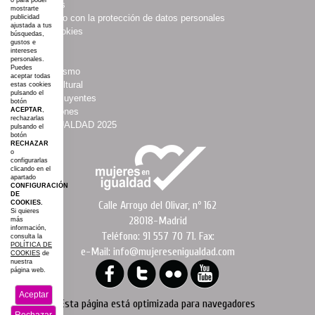
o para poder
·
Multimedias
mostrarte
·
Compromiso con la protección de datos personales
publicidad
ajustada a tus
·
Política Cookies
búsquedas,
gustos e
·
Boletines
intereses
·
Agenda
personales.
Puedes
·
Asociacionismo
aceptar todas
·
Espacio Cultural
estas cookies
pulsando el
·
Mujeres Influyentes
botón
·
Colaboraciones
ACEPTAR
,
rechazarlas
·
#AGROIGUALDAD 2025
pulsando el
botón
·
Mapa web
RECHAZAR
o
configurarlas
clicando en el
apartado
CONFIGURACIÓN
DE
Calle Arroyo del Olivar, nº 162
COOKIES.
Si quieres
28018-Madrid
más
información,
Teléfono: 91 557 70 71. Fax:
consulta la
POLÍTICA DE
e-Mail: info@mujeresenigualdad.com
COOKIES
de
nuestra
página web.
Aceptar
Esta página está optimizada para navegadores