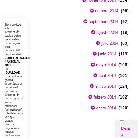
noviembre 2014
(99)
octubre 2014
(97)
septiembre 2014
Bienvenida/o
a la
(19)
agosto 2014
información
básica sobre
las cookies
(69)
julio 2014
de la página
web
responsabilidad
(119)
junio 2014
de la entidad:
CONFEDERACIÓN
NACIONAL
(106)
mayo 2014
MUJERES
EN
IGUALDAD
(101)
abril 2014
Una cookie o
galleta
informática es
(124)
marzo 2014
un pequeño
archivo de
información
(102)
febrero 2014
que se guarda
en tu
ordenador,
(120)
enero 2014
“smartphone”
o tableta cada
vez que
visitas
Opiniones
nuestra
Deja
página web.
Algunas
tu
cookies son