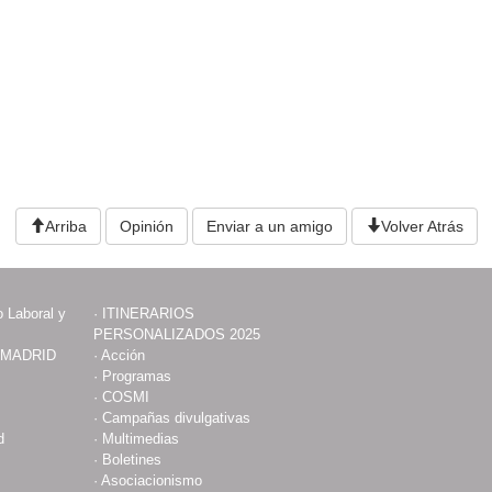
Arriba
Opinión
Enviar a un amigo
Volver Atrás
 Laboral y
·
ITINERARIOS
PERSONALIZADOS 2025
 MADRID
·
Acción
·
Programas
·
COSMI
·
Campañas divulgativas
d
·
Multimedias
·
Boletines
·
Asociacionismo