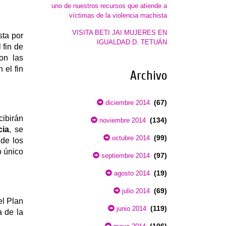
uno de nuestros recursos que atiende a
víctimas de la violencia machista
VISITA BETI JAI MUJERES EN
sta por
IGUALDAD D. TETUÁN
 fin de
on las
 el fin
Archivo
(67)
diciembre 2014
ibirán
(134)
noviembre 2014
cia
, se
(99)
octubre 2014
 de los
o único
(97)
septiembre 2014
(19)
agosto 2014
(69)
julio 2014
el Plan
(119)
junio 2014
a de la