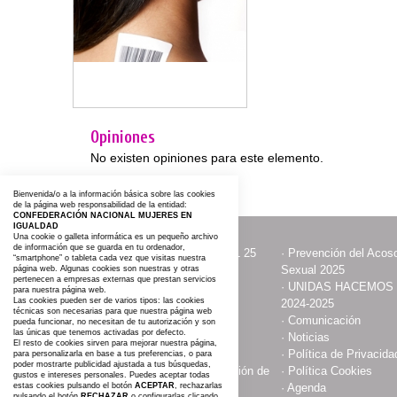
Opiniones
No existen opiniones para este elemento.
Bienvenida/o a la información básica sobre las cookies
de la página web responsabilidad de la entidad:
CONFEDERACIÓN NACIONAL MUJERES EN
IGUALDAD
Una cookie o galleta informática es un pequeño archivo
de información que se guarda en tu ordenador,
·
ACTOS CON MOTIVO DEL 25
·
Prevención del Acoso
“smartphone” o tableta cada vez que visitas nuestra
NOVIEMBRE
Sexual 2025
página web. Algunas cookies son nuestras y otras
pertenecen a empresas externas que prestan servicios
·
Contacta y Asóciate
·
UNIDAS HACEMOS
para nuestra página web.
Las cookies pueden ser de varios tipos: las cookies
2024-2025
técnicas son necesarias para que nuestra página web
·
Publicaciones
·
Comunicación
pueda funcionar, no necesitan de tu autorización y son
las únicas que tenemos activadas por defecto.
·
Somos
·
Noticias
El resto de cookies sirven para mejorar nuestra página,
·
Aviso Legal
·
Política de Privacida
para personalizarla en base a tus preferencias, o para
poder mostrarte publicidad ajustada a tus búsquedas,
·
Compromiso con la protección de
·
Política Cookies
gustos e intereses personales. Puedes aceptar todas
estas cookies pulsando el botón
datos personales
ACEPTAR
, rechazarlas
·
Agenda
pulsando el botón
RECHAZAR
o configurarlas clicando