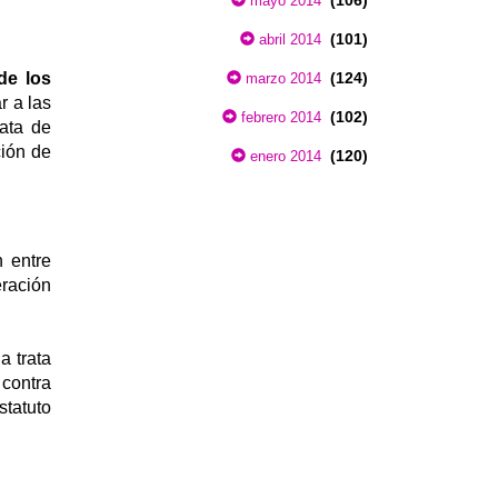
(106)
mayo 2014
(101)
abril 2014
de los
(124)
marzo 2014
r a las
(102)
febrero 2014
rata de
ción de
(120)
enero 2014
n entre
ración
a trata
 contra
statuto