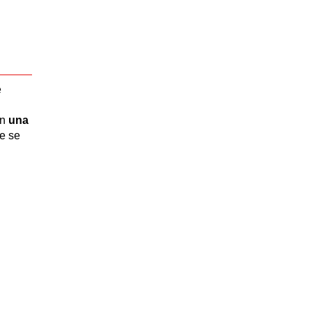
e
en
una
ue se