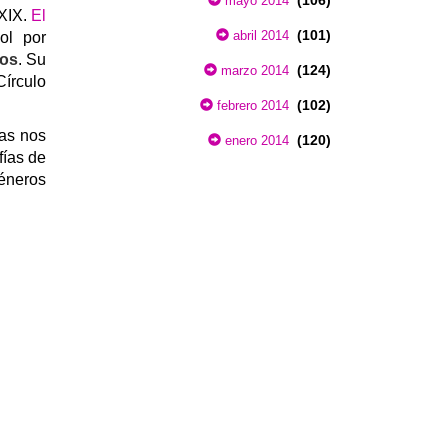
(106)
mayo 2014
 XIX.
El
(101)
abril 2014
ol por
dos
. Su
(124)
marzo 2014
Círculo
(102)
febrero 2014
as nos
(120)
enero 2014
fías de
éneros