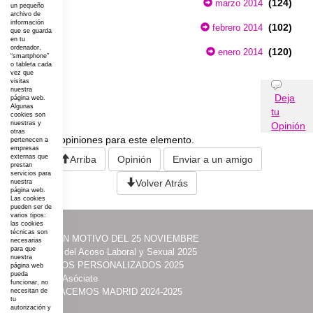
(124)
marzo 2014
un pequeño
archivo de
información
(102)
febrero 2014
que se guarda
en tu
ordenador,
(120)
enero 2014
“smartphone”
o tableta cada
vez que
visitas
Opiniones
nuestra
Deja
página web.
Algunas
tu
cookies son
nuestras y
Opinión
otras
No existen opiniones para este elemento.
pertenecen a
empresas
externas que
Arriba
Opinión
Enviar a un amigo
prestan
servicios para
Volver Atrás
nuestra
página web.
Las cookies
pueden ser de
varios tipos:
las cookies
técnicas son
·
ACTOS CON MOTIVO DEL 25 NOVIEMBRE
necesarias
para que
·
Prevención del Acoso Laboral y Sexual 2025
nuestra
·
ITINERARIOS PERSONALIZADOS 2025
página web
pueda
·
Contacta y Asóciate
funcionar, no
·
UNIDAS HACEMOS MADRID 2024-2025
necesitan de
tu
·
Acción
autorización y