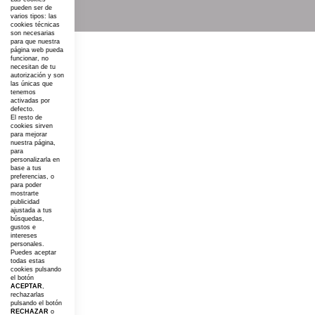
pueden ser de
varios tipos: las
cookies técnicas
son necesarias
para que nuestra
página web pueda
funcionar, no
necesitan de tu
autorización y son
las únicas que
tenemos
activadas por
defecto.
El resto de
cookies sirven
para mejorar
nuestra página,
para
personalizarla en
base a tus
preferencias, o
para poder
mostrarte
publicidad
ajustada a tus
búsquedas,
gustos e
intereses
personales.
Puedes aceptar
todas estas
cookies pulsando
el botón
ACEPTAR
,
rechazarlas
pulsando el botón
RECHAZAR
o