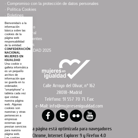
·
Compromiso con la protección de datos personales
·
Política Cookies
·
Boletines
·
Agenda
Bienvenida/o a la
·
Asociacionismo
información
básica sobre las
·
Espacio Cultural
cookies de la
·
Mujeres Influyentes
página web
responsabilidad
·
Colaboraciones
de la entidad:
CONFEDERACIÓN
·
#AGROIGUALDAD 2025
NACIONAL
·
Mapa web
MUJERES EN
IGUALDAD
Una cookie o
galleta informática
es un pequeño
archivo de
información que
se guarda en tu
Calle Arroyo del Olivar, nº 162
ordenador,
“smartphone” o
28018-Madrid
tableta cada vez
que visitas
Teléfono: 91 557 70 71. Fax:
nuestra página
web. Algunas
e-Mail: info@mujeresenigualdad.com
cookies son
nuestras y otras
pertenecen a
empresas
externas que
prestan servicios
Esta página está optimizada para navegadores
para nuestra
página web.
Chrome, Internet Explorer 9 y Firefox 4.0
Las cookies