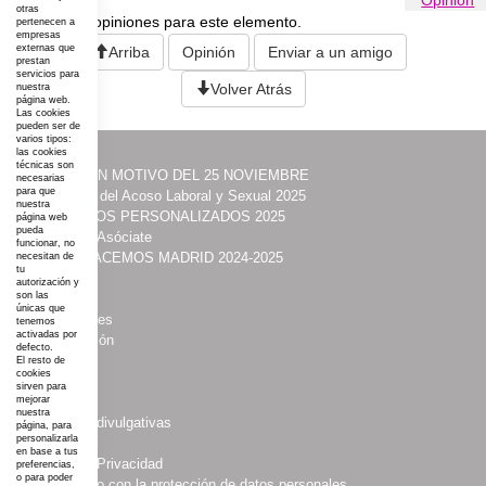
Opinión
otras
No existen opiniones para este elemento.
pertenecen a
empresas
externas que
Arriba
Opinión
Enviar a un amigo
prestan
servicios para
Volver Atrás
nuestra
página web.
Las cookies
pueden ser de
varios tipos:
las cookies
técnicas son
·
ACTOS CON MOTIVO DEL 25 NOVIEMBRE
necesarias
para que
·
Prevención del Acoso Laboral y Sexual 2025
nuestra
·
ITINERARIOS PERSONALIZADOS 2025
página web
pueda
·
Contacta y Asóciate
funcionar, no
·
UNIDAS HACEMOS MADRID 2024-2025
necesitan de
tu
·
Acción
autorización y
son las
·
Programas
únicas que
·
Publicaciones
tenemos
activadas por
·
Comunicación
defecto.
·
COSMI
El resto de
cookies
·
Somos
sirven para
mejorar
·
Noticias
nuestra
·
Campañas divulgativas
página, para
personalizarla
·
Aviso Legal
en base a tus
·
Política de Privacidad
preferencias,
o para poder
·
Compromiso con la protección de datos personales