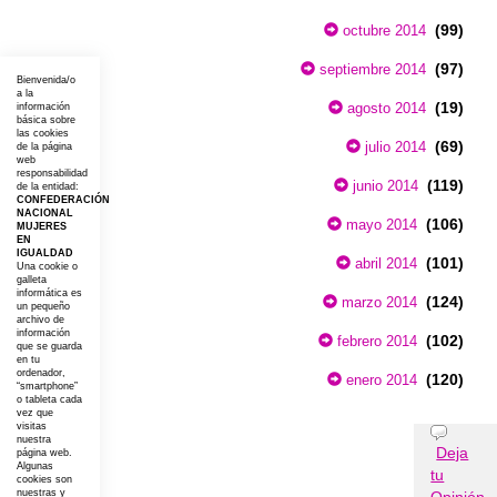
(99)
octubre 2014
(97)
septiembre 2014
Bienvenida/o
a la
(19)
agosto 2014
información
básica sobre
las cookies
(69)
julio 2014
de la página
web
responsabilidad
(119)
junio 2014
de la entidad:
CONFEDERACIÓN
NACIONAL
(106)
mayo 2014
MUJERES
EN
IGUALDAD
(101)
abril 2014
Una cookie o
galleta
informática es
(124)
marzo 2014
un pequeño
archivo de
información
(102)
febrero 2014
que se guarda
en tu
ordenador,
(120)
enero 2014
“smartphone”
o tableta cada
vez que
visitas
Opiniones
nuestra
Deja
página web.
Algunas
tu
cookies son
nuestras y