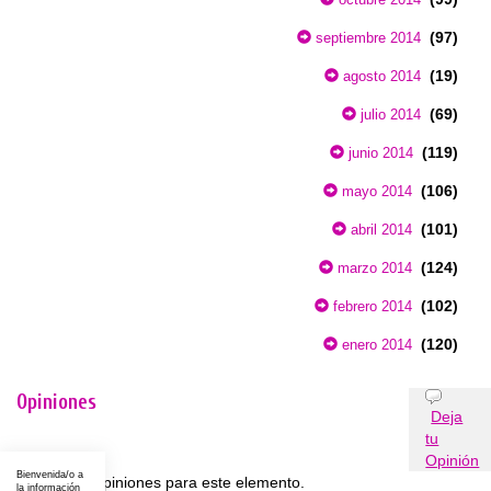
(97)
septiembre 2014
(19)
agosto 2014
(69)
julio 2014
(119)
junio 2014
(106)
mayo 2014
(101)
abril 2014
(124)
marzo 2014
(102)
febrero 2014
(120)
enero 2014
Opiniones
Deja
tu
Opinión
Bienvenida/o a
No existen opiniones para este elemento.
la información