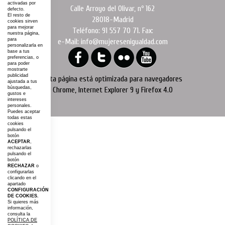
activadas por
Calle Arroyo del Olivar, nº 162
defecto.
El resto de
28018-Madrid
cookies sirven
para mejorar
Teléfono: 91 557 70 71. Fax:
nuestra página,
para
e-Mail: info@mujeresenigualdad.com
personalizarla en
base a tus
preferencias, o
para poder
mostrarte
publicidad
Esta página está optimizada para navegadores
ajustada a tus
búsquedas,
Chrome, Internet Explorer 9 y Firefox 4.0
gustos e
intereses
personales.
Puedes aceptar
todas estas
cookies
pulsando el
botón
ACEPTAR
,
rechazarlas
pulsando el
botón
RECHAZAR
o
configurarlas
clicando en el
apartado
CONFIGURACIÓN
DE COOKIES.
Si quieres más
información,
consulta la
POLÍTICA DE