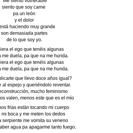
Me siento vulnerable
siento que soy carne
pa un león
y el dolor
 está haciendo muy grande
son demasiada partes
de lo que soy yo.
iera el ego que tenéis algunas
a me duela, pa que na me hunda.
iera el ego que tenéis algunas
a me duela, pa que na me hunda.
icarte que llevo doce años igual?
al espejo y queriéndolo reventar.
construcción, mucho feminismo
pos valen, menos este que es el mío
s frías están tocando mi cuerpo
a mi boca y me meten los dedos
 serpiente me vomita su veneno
aber agua pa apagarme tanto fuego.