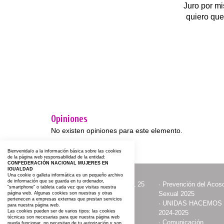
Juro por m
quiero que
Opiniones
No existen opiniones para este elemento.
Bienvenida/o a la información básica sobre las cookies
de la página web responsabilidad de la entidad:
CONFEDERACIÓN NACIONAL MUJERES EN
IGUALDAD
Una cookie o galleta informática es un pequeño archivo
de información que se guarda en tu ordenador,
·
ACTOS CON MOTIVO DEL 25
·
Prevención del Acoso
“smartphone” o tableta cada vez que visitas nuestra
NOVIEMBRE
Sexual 2025
página web. Algunas cookies son nuestras y otras
pertenecen a empresas externas que prestan servicios
·
Contacta y Asóciate
·
UNIDAS HACEMOS
para nuestra página web.
Las cookies pueden ser de varios tipos: las cookies
2024-2025
técnicas son necesarias para que nuestra página web
·
Publicaciones
·
Comunicación
pueda funcionar, no necesitan de tu autorización y son