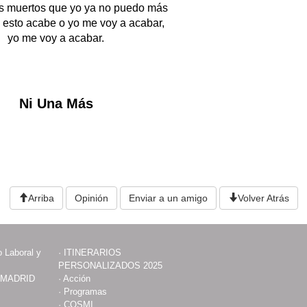
is muertos que yo ya no puedo más
 esto acabe o yo me voy a acabar,
yo me voy a acabar.
Ni Una Más
Arriba
Opinión
Enviar a un amigo
Volver Atrás
 Laboral y
·
ITINERARIOS
PERSONALIZADOS 2025
 MADRID
·
Acción
·
Programas
·
COSMI