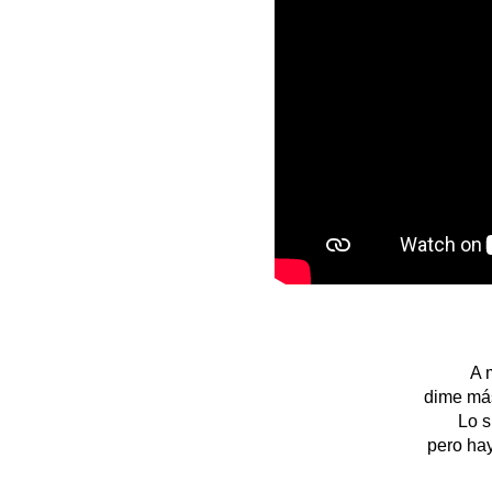
A 
dime más
Lo s
pero ha