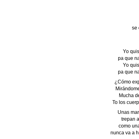
se
Yo quis
pa que n
Yo quis
pa que n
¿Cómo expl
Mirándome 
Mucha de
To los cuer
Unas mano
trepan 
como una
nunca va a h