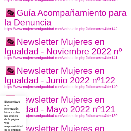
https://www.mujeresenigualdad.com/verboletin.php?idioma=es&id=143
Guía Acompañamiento para
la Denuncia
https://www.mujeresenigualdad.com/verboletin.php?idioma=es&id=142
Newsletter Mujeres en
Igualdad - Noviembre 2022 nº
https://www.mujeresenigualdad.com/verboletin.php?idioma=es&id=141
Newsletter Mujeres en
Igualdad - Junio 2022 nº122
https://www.mujeresenigualdad.com/verboletin.php?idioma=es&id=140
Newsletter Mujeres en
Bienvenida/o
a la
Igualdad - Mayo 2022 nº121
información
básica sobre
https://www.mujeresenigualdad.com/verboletin.php?idioma=es&id=139
las cookies
de la página
web
Newsletter Mujeres en
responsabilidad
de la entidad: