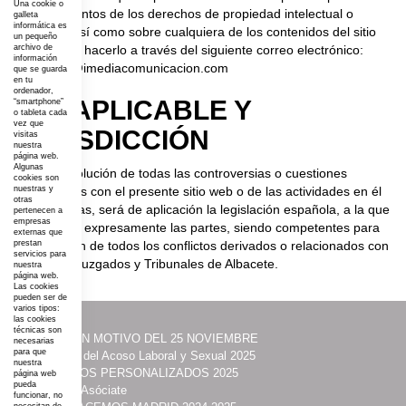
Una cookie o
incumplimientos de los derechos de propiedad intelectual o
galleta
informática es
industrial, así como sobre cualquiera de los contenidos del sitio
un pequeño
web, puede hacerlo a través del siguiente correo electrónico:
archivo de
información
desarrollo@imediacomunicacion.com
que se guarda
en tu
ordenador,
LEY APLICABLE Y
“smartphone”
o tableta cada
vez que
JURISDICCIÓN
visitas
nuestra
página web.
Algunas
Para la resolución de todas las controversias o cuestiones
cookies son
relacionadas con el presente sitio web o de las actividades en él
nuestras y
otras
desarrolladas, será de aplicación la legislación española, a la que
pertenecen a
empresas
se someten expresamente las partes, siendo competentes para
externas que
la resolución de todos los conflictos derivados o relacionados con
prestan
servicios para
su uso los Juzgados y Tribunales de Albacete.
nuestra
página web.
Las cookies
pueden ser de
varios tipos:
las cookies
técnicas son
·
ACTOS CON MOTIVO DEL 25 NOVIEMBRE
necesarias
para que
·
Prevención del Acoso Laboral y Sexual 2025
nuestra
·
ITINERARIOS PERSONALIZADOS 2025
página web
pueda
·
Contacta y Asóciate
funcionar, no