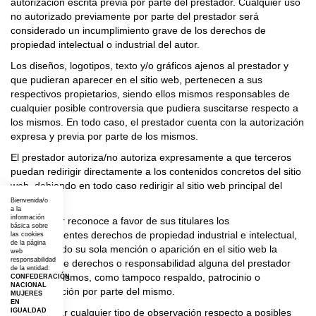
autorización escrita previa por parte del prestador. Cualquier uso
no autorizado previamente por parte del prestador será
considerado un incumplimiento grave de los derechos de
propiedad intelectual o industrial del autor.
Los diseños, logotipos, texto y/o gráficos ajenos al prestador y
que pudieran aparecer en el sitio web, pertenecen a sus
respectivos propietarios, siendo ellos mismos responsables de
cualquier posible controversia que pudiera suscitarse respecto a
los mismos. En todo caso, el prestador cuenta con la autorización
expresa y previa por parte de los mismos.
El prestador autoriza/no autoriza expresamente a que terceros
puedan redirigir directamente a los contenidos concretos del sitio
web, debiendo en todo caso redirigir al sitio web principal del
prestador.
Bienvenida/o
a la
información
El prestador reconoce a favor de sus titulares los
básica sobre
correspondientes derechos de propiedad industrial e intelectual,
las cookies
de la página
no implicando su sola mención o aparición en el sitio web la
web
responsabilidad
existencia de derechos o responsabilidad alguna del prestador
de la entidad:
sobre los mismos, como tampoco respaldo, patrocinio o
CONFEDERACIÓN
NACIONAL
recomendación por parte del mismo.
MUJERES
EN
Para realizar cualquier tipo de observación respecto a posibles
IGUALDAD