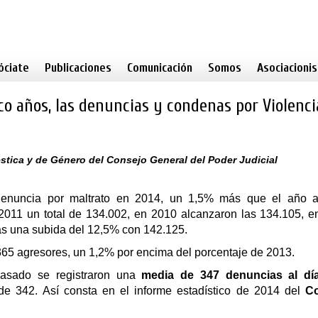
óciate
Publicaciones
Comunicación
Somos
Asociacioni
 años, las denuncias y condenas por ‪‎Violenci
stica y de Género del Consejo General del Poder Judicial
denuncia por ‪maltrato‬ en 2014, un 1,5% más que el año an
2011 un total de 134.002, en 2010 alcanzaron las 134.105, e
ras una subida del 12,5% con 142.125.
.365 agresores, un 1,2% por encima del porcentaje de 2013.
pasado se registraron una
media de 347 denuncias al dí
 de 342.
Así consta en el informe estadístico de 2014 del
C