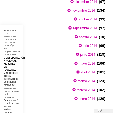
(67)
diciembre 2014
(134)
noviembre 2014
(99)
octubre 2014
(97)
septiembre 2014
Bienvenida/o
a la
(19)
agosto 2014
información
básica sobre
las cookies
(69)
julio 2014
de la página
web
responsabilidad
(119)
junio 2014
de la entidad:
CONFEDERACIÓN
NACIONAL
(106)
mayo 2014
MUJERES
EN
IGUALDAD
(101)
abril 2014
Una cookie o
galleta
informática es
(124)
marzo 2014
un pequeño
archivo de
información
(102)
febrero 2014
que se guarda
en tu
ordenador,
(120)
enero 2014
“smartphone”
o tableta cada
vez que
visitas
Opiniones
nuestra