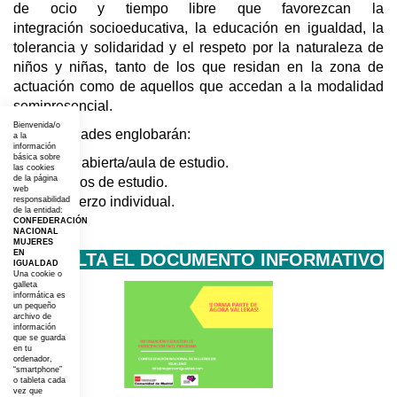
de ocio y tiempo libre que favorezcan la
integración socioeducativa, la educación en igualdad, la
tolerancia y solidaridad y el respeto por la naturaleza de
niños y niñas, tanto de los que residan en la zona de
actuación como de aquellos que accedan a la modalidad
semipresencial.
Bienvenida/o
Las actividades englobarán:
a la
información
básica sobre
Aula abierta/aula de estudio.
las cookies
de la página
Grupos de estudio.
web
Refuerzo individual.
responsabilidad
de la entidad:
CONFEDERACIÓN
NACIONAL
MUJERES
EN
CONSULTA EL DOCUMENTO INFORMATIVO
IGUALDAD
Una cookie o
galleta
informática es
un pequeño
archivo de
información
que se guarda
en tu
ordenador,
“smartphone”
o tableta cada
vez que