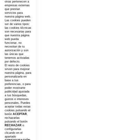
otras pertenecen a
empresas externas
que prestan
servicios para
nuestra página web.
Las cookies pueden
ser de varios tipos:
las cookies técnicas
son necesarias para
que nuestra página
web pueda
funcionar, no
necesitan de tu
autorización y son
las únicas que
tenemos activadas
por defecto.
El resto de cookies
sirven para mejorar
nuestra página, para
personalizarla en
base a tus
preferencias, o para
poder mostrarte
publicidad ajustada
a tus búsquedas,
gustos e intereses
personales. Puedes
aceptar todas estas
cookies pulsando el
botón
ACEPTAR
,
rechazarlas
pulsando el botón
RECHAZAR
o
configurarlas
clicando en el
apartado