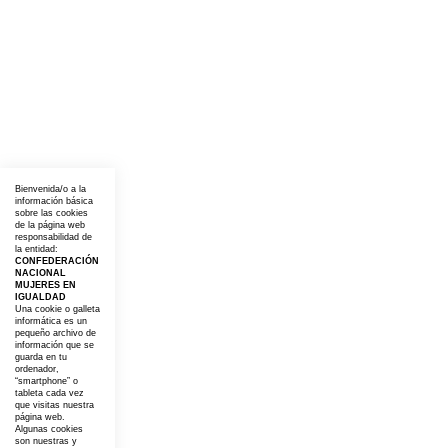
Bienvenida/o a la
información básica
sobre las cookies
de la página web
responsabilidad de
la entidad:
CONFEDERACIÓN
NACIONAL
MUJERES EN
IGUALDAD
Una cookie o galleta
informática es un
pequeño archivo de
información que se
guarda en tu
ordenador,
“smartphone” o
tableta cada vez
que visitas nuestra
página web.
Algunas cookies
son nuestras y