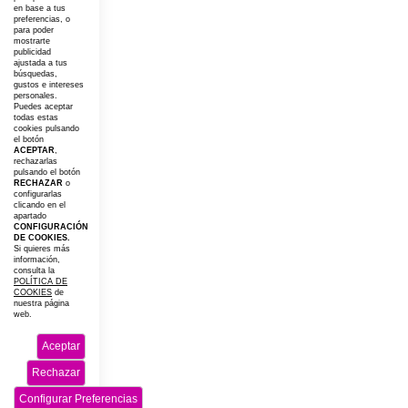
en base a tus
preferencias, o
para poder
mostrarte
publicidad
ajustada a tus
búsquedas,
gustos e intereses
personales.
Puedes aceptar
todas estas
cookies pulsando
el botón
ACEPTAR
,
rechazarlas
pulsando el botón
RECHAZAR
o
configurarlas
clicando en el
apartado
CONFIGURACIÓN
DE COOKIES.
Si quieres más
información,
consulta la
POLÍTICA DE
COOKIES
de
nuestra página
web.
Aceptar
Rechazar
Configurar Preferencias