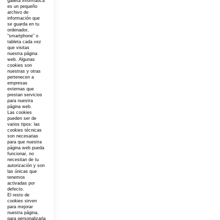
galleta informática
es un pequeño
archivo de
información que
se guarda en tu
ordenador,
“smartphone” o
tableta cada vez
que visitas
nuestra página
web. Algunas
cookies son
nuestras y otras
pertenecen a
empresas
externas que
prestan servicios
para nuestra
página web.
Las cookies
pueden ser de
varios tipos: las
cookies técnicas
son necesarias
para que nuestra
página web pueda
funcionar, no
necesitan de tu
autorización y son
las únicas que
tenemos
activadas por
defecto.
El resto de
cookies sirven
para mejorar
nuestra página,
para personalizarla