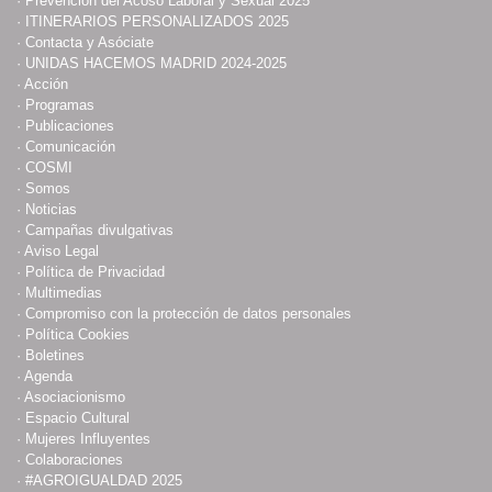
·
Prevención del Acoso Laboral y Sexual 2025
·
ITINERARIOS PERSONALIZADOS 2025
·
Contacta y Asóciate
·
UNIDAS HACEMOS MADRID 2024-2025
·
Acción
·
Programas
·
Publicaciones
·
Comunicación
·
COSMI
·
Somos
·
Noticias
·
Campañas divulgativas
·
Aviso Legal
·
Política de Privacidad
·
Multimedias
·
Compromiso con la protección de datos personales
·
Política Cookies
·
Boletines
·
Agenda
·
Asociacionismo
·
Espacio Cultural
·
Mujeres Influyentes
·
Colaboraciones
·
#AGROIGUALDAD 2025