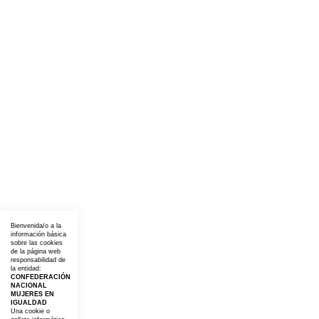
Bienvenida/o a la
información básica
sobre las cookies
de la página web
responsabilidad de
la entidad:
CONFEDERACIÓN
NACIONAL
MUJERES EN
IGUALDAD
Una cookie o