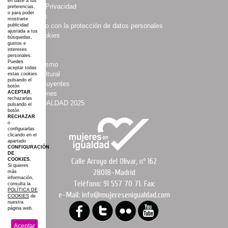
en base a tus
·
Política de Privacidad
preferencias,
o para poder
·
Multimedias
mostrarte
·
Compromiso con la protección de datos personales
publicidad
ajustada a tus
·
Política Cookies
búsquedas,
gustos e
·
Boletines
intereses
·
Agenda
personales.
Puedes
·
Asociacionismo
aceptar todas
·
Espacio Cultural
estas cookies
pulsando el
·
Mujeres Influyentes
botón
ACEPTAR
,
·
Colaboraciones
rechazarlas
·
#AGROIGUALDAD 2025
pulsando el
botón
·
Mapa web
RECHAZAR
o
configurarlas
clicando en el
apartado
CONFIGURACIÓN
DE
COOKIES.
Calle Arroyo del Olivar, nº 162
Si quieres
28018-Madrid
más
información,
Teléfono: 91 557 70 71. Fax:
consulta la
POLÍTICA DE
e-Mail: info@mujeresenigualdad.com
COOKIES
de
nuestra
página web.
Aceptar