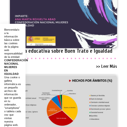
Bienvenida/o
a la
información
básica sobre
las cookies
de la página
Jornada educativa sobre Buen Trato e Igualdad
web
responsabilidad
de la entidad:
CONFEDERACIÓN
NACIONAL
>> Leer Más
MUJERES
EN
IGUALDAD
Una cookie o
galleta
informática es
un pequeño
archivo de
información
que se guarda
en tu
ordenador,
“smartphone”
o tableta cada
vez que
visitas
nuestra
página web.