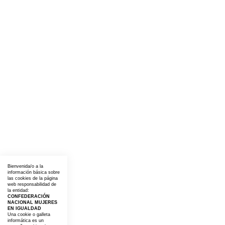
Bienvenida/o a la
información básica sobre
las cookies de la página
web responsabilidad de
la entidad:
CONFEDERACIÓN
NACIONAL MUJERES
EN IGUALDAD
Una cookie o galleta
informática es un