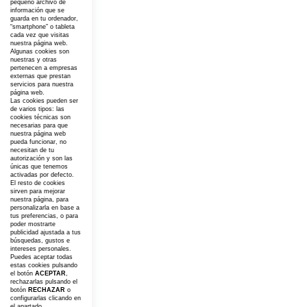
pequeño archivo de
información que se
guarda en tu ordenador,
“smartphone” o tableta
cada vez que visitas
nuestra página web.
Algunas cookies son
nuestras y otras
pertenecen a empresas
externas que prestan
servicios para nuestra
página web.
Las cookies pueden ser
de varios tipos: las
cookies técnicas son
necesarias para que
nuestra página web
pueda funcionar, no
necesitan de tu
autorización y son las
únicas que tenemos
activadas por defecto.
El resto de cookies
sirven para mejorar
nuestra página, para
personalizarla en base a
tus preferencias, o para
poder mostrarte
publicidad ajustada a tus
búsquedas, gustos e
intereses personales.
Puedes aceptar todas
estas cookies pulsando
el botón
ACEPTAR
,
rechazarlas pulsando el
botón
RECHAZAR
o
configurarlas clicando en
el apartado