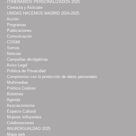
·
ITINERARIOS PERSONALIZADOS 2025
·
Contacta y Asóciate
·
UNIDAS HACEMOS MADRID 2024-2025
·
Acción
·
Programas
·
Publicaciones
·
Comunicación
·
COSMI
·
Somos
·
Noticias
·
Campañas divulgativas
·
Aviso Legal
·
Política de Privacidad
·
Compromiso con la protección de datos personales
·
Multimedias
·
Política Cookies
·
Boletines
·
Agenda
·
Asociacionismo
·
Espacio Cultural
·
Mujeres Influyentes
·
Colaboraciones
·
#AGROIGUALDAD 2025
·
Mapa web