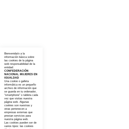
Bienvenida/o a la
información básica sobre
las cookies de la página
web responsabilidad de la
entidad:
CONFEDERACIÓN
NACIONAL MUJERES EN
IGUALDAD
Una cookie o galleta
informática es un pequeño
archivo de información que
se guarda en tu ordenador,
“smartphone” o tableta cada
vez que visitas nuestra
página web. Algunas
cookies son nuestras y
otras pertenecen a
empresas externas que
prestan servicios para
nuestra página web.
Las cookies pueden ser de
varios tipos: las cookies